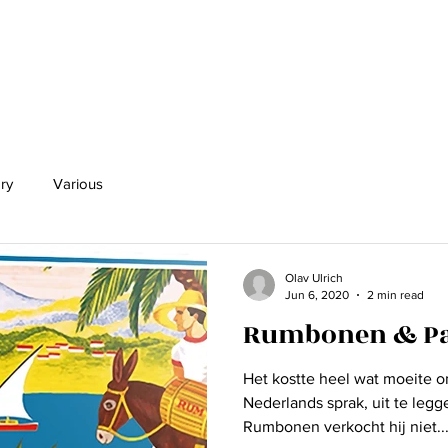
Home
My Music
B
ry
Various
Olav Ulrich
Jun 6, 2020
2 min read
Rumbonen & Pa
Het kostte heel wat moeite o
Nederlands sprak, uit te leg
Rumbonen verkocht hij niet...