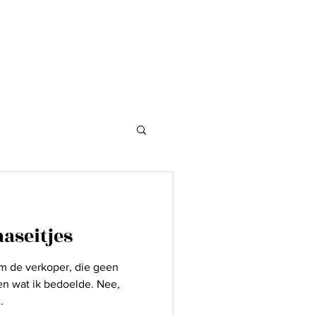
log
My Movies
Bio
aseitjes
m de verkoper, die geen
gen wat ik bedoelde. Nee,
.