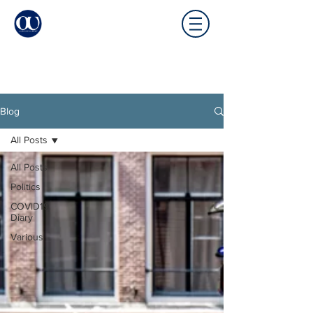
Blog
All Posts
All Posts
Politics
COVID19
Diary
Various