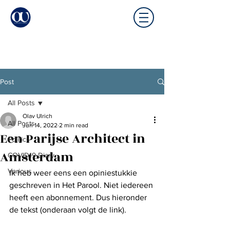
Post
All Posts
Olav Ulrich
All Posts
Jun 14, 2022
2 min read
Een Parijse Architect in
Politics
Amsterdam
COVID19 Diary
Various
Ik heb weer eens een opiniestukkie 
geschreven in Het Parool. Niet iedereen 
heeft een abonnement. Dus hieronder 
de tekst (onderaan volgt de link). 