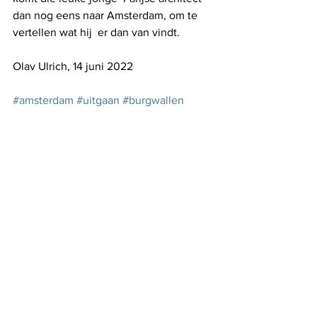
dan nog eens naar Amsterdam, om te 
vertellen wat hij  er dan van vindt.     
Olav Ulrich, 14 juni 2022
#amsterdam
#uitgaan
#burgwallen
#redlightdistrict
#prettoerisme
Let op.... Reclame!
Het Parool, Léés die Krant. 
Dat was ooit 
de slagzin. 
Doen hoor, het is voor Amsterdam een 
onmisbare krant. 
wallen
uitgaan
amsterdam
prettoerisme
Various