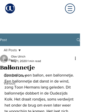
Post
All Posts
Olav Ulrich
All Posts
May 1, 2020
1 min read
Ballonnetje
Politics
Een ballon, een ballon, een ballonnetje. 
COVID19 Diary
Een ballonnetje dat danst in de wind, 
Various
zong Toon Hermans lang geleden. Dit 
ballonnetje dobbert in de Oudezijds 
Kolk. Het draait rondjes, soms verdwijnt 
het onder de brug om even later weer 
te voorschijn te komen. Het laat zich 