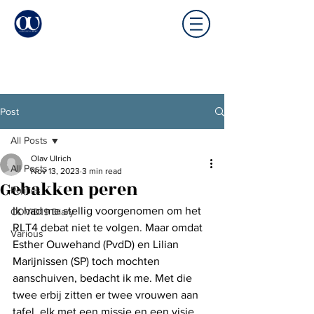
Post
All Posts
Olav Ulrich
All Posts
Nov 13, 2023
3 min read
Gebakken peren
Politics
Ik had me stellig voorgenomen om het 
COVID19 Diary
RLT4 debat niet te volgen. Maar omdat 
Various
Esther Ouwehand (PvdD) en Lilian 
Marijnissen (SP) toch mochten 
aanschuiven, bedacht ik me. Met die 
twee erbij zitten er twee vrouwen aan 
tafel, elk met een missie en een visie 