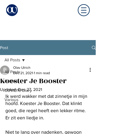
Post
All Posts
Olav Ulrich
All Posts
Dec 21, 2021
1 min read
Koester Je Booster
Politics
Updated:
Dec 27, 2021
COVID19 Diary
Ik werd wakker met dat zinnetje in mijn 
Various
hoofd. Koester Je Booster. Dat klinkt 
goed, die regel heeft een lekker ritme. 
Er zit een liedje in.
Niet te lang over nadenken, gewoon 