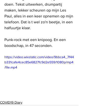
doen. Tekst uitwerken, drumpartij 
maken, lekker scheuren op mijn Les 
Paul, alles in een keer opnemen op mijn 
telefoon. Dat is t wel zo'n beetje, in een 
halfuurtje klaar. 
Punk-rock met een knipoog. En een 
boodschap, in 47 seconden. 
https://video.wixstatic.com/video/9bbca4_7f44
b331cafe4cec85e6827fc9d2e559/1080p/mp4
/file.mp4
COVID19 Diary