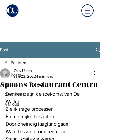
Post
All Posts
Olav Ulrich
All Posts
Jun 23, 2022
1 min read
Spaans Restaurant Centra
Politics
Denkend aan de toekomst van De 
COVID19 Diary
Wallen
Various
Zie ik trage processen
En moeilijke besluiten
Door oneindig laagland gaan.
Want tussen droom en daad
Staan, zoals we weten, 